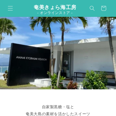
カ
コンテンツに進む
奄美きょら海工房
ー
- オンラインストア -
ト
自家製黒糖・塩と
奄美大島の素材を活かしたスイーツ