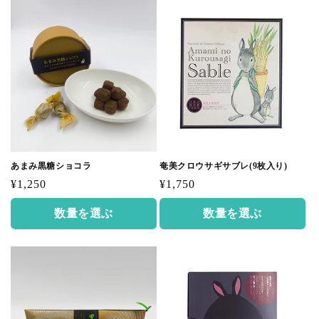
あまみ黒糖ショコラ
奄美クロウサギサブレ(9枚入り)
通
通
¥1,250
¥1,750
常
常
数量を選ぶ
数量を選ぶ
価
価
格
格