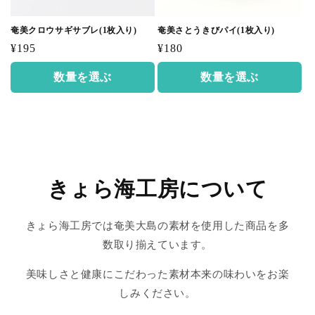
奄美クロウサギサブレ(1枚入り)
奄美さとうきびパイ(1枚入り)
通
通
¥195
¥180
常
常
数量を選ぶ
数量を選ぶ
価
価
格
格
きょら海工房について
きょら海工房では奄美大島の素材を使用した商品を多
数取り揃えています。
美味しさと健康にこだわった素材本来の味わいをお楽
しみください。