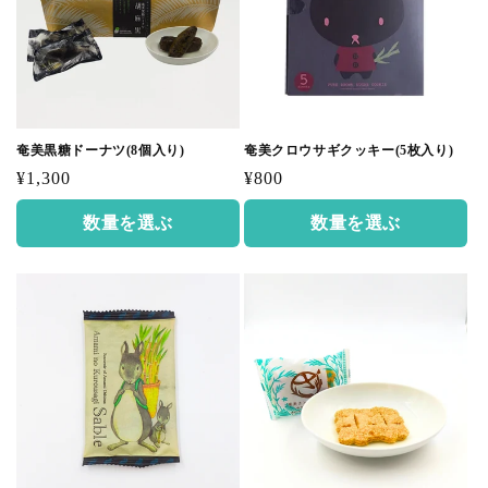
奄美黒糖ドーナツ(8個入り)
奄美クロウサギクッキー(5枚入り)
通
通
¥1,300
¥800
常
常
数量を選ぶ
数量を選ぶ
価
価
格
格