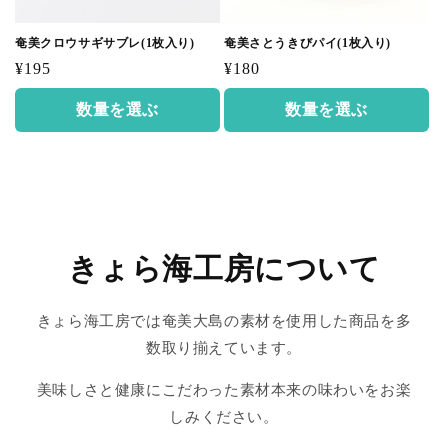
奄美クロウサギサブレ(1枚入り)
奄美さとうきびパイ(1枚入り)
通
通
¥195
¥180
常
常
数量を選ぶ
数量を選ぶ
価
価
格
格
きょら海工房について
きょら海工房では奄美大島の素材を使用した商品を多
数取り揃えています。
美味しさと健康にこだわった素材本来の味わいをお楽
しみください。