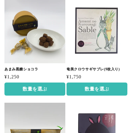
あまみ黒糖ショコラ
奄美クロウサギサブレ(9枚入り)
通
通
¥1,250
¥1,750
常
常
数量を選ぶ
数量を選ぶ
価
価
格
格