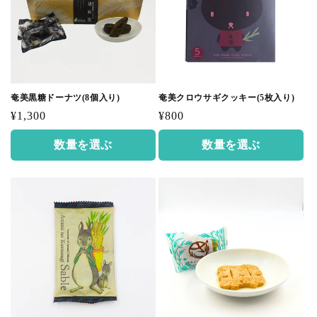
奄美黒糖ドーナツ(8個入り)
奄美クロウサギクッキー(5枚入り)
通
通
¥1,300
¥800
常
常
数量を選ぶ
数量を選ぶ
価
価
格
格