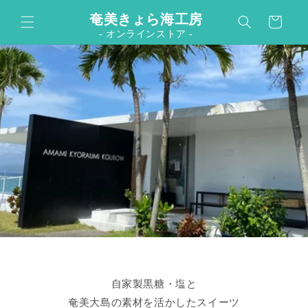
カ
コンテンツに進む
奄美きょら海工房
ー
- オンラインストア -
ト
自家製黒糖・塩と
奄美大島の素材を活かしたスイーツ