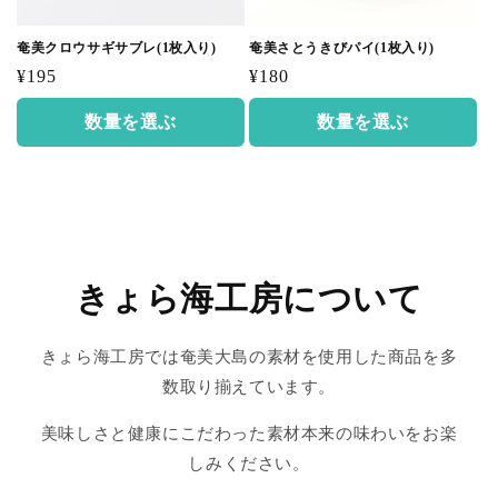
奄美クロウサギサブレ(1枚入り)
奄美さとうきびパイ(1枚入り)
通
通
¥195
¥180
常
常
数量を選ぶ
数量を選ぶ
価
価
格
格
きょら海工房について
きょら海工房では奄美大島の素材を使用した商品を多
数取り揃えています。
美味しさと健康にこだわった素材本来の味わいをお楽
しみください。