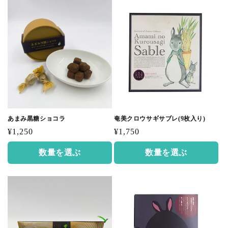
あまみ黒糖ショコラ
奄美クロウサギサブレ(9枚入り)
通
通
¥1,250
¥1,750
常
常
数量を選ぶ
数量を選ぶ
価
価
格
格