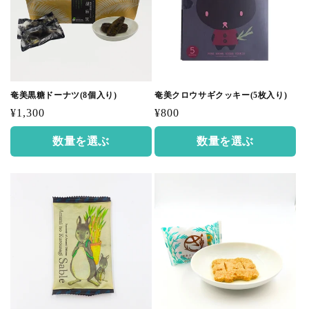
奄美黒糖ドーナツ(8個入り)
奄美クロウサギクッキー(5枚入り)
通
通
¥1,300
¥800
常
常
数量を選ぶ
数量を選ぶ
価
価
格
格