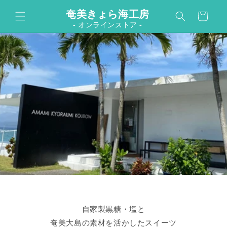
カ
コンテンツに進む
奄美きょら海工房
ー
- オンラインストア -
ト
自家製黒糖・塩と
奄美大島の素材を活かしたスイーツ