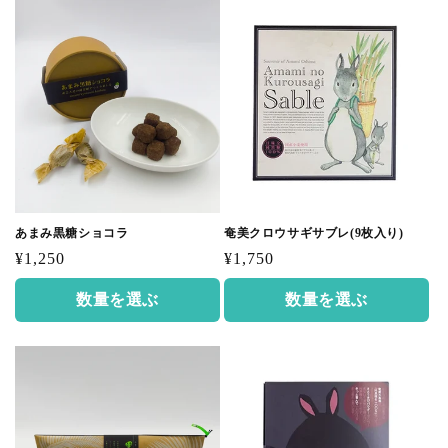
あまみ黒糖ショコラ
奄美クロウサギサブレ(9枚入り)
通
通
¥1,250
¥1,750
常
常
数量を選ぶ
数量を選ぶ
価
価
格
格