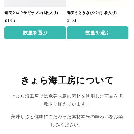
奄美クロウサギサブレ(1枚入り)
奄美さとうきびパイ(1枚入り)
通
通
¥195
¥180
常
常
数量を選ぶ
数量を選ぶ
価
価
格
格
きょら海工房について
きょら海工房では奄美大島の素材を使用した商品を多
数取り揃えています。
美味しさと健康にこだわった素材本来の味わいをお楽
しみください。