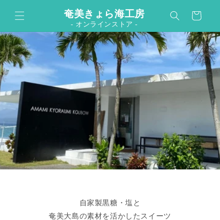
カ
コンテンツに進む
奄美きょら海工房
ー
- オンラインストア -
ト
自家製黒糖・塩と
奄美大島の素材を活かしたスイーツ