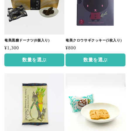
奄美黒糖ドーナツ(8個入り)
奄美クロウサギクッキー(5枚入り)
通
通
¥1,300
¥800
常
常
数量を選ぶ
数量を選ぶ
価
価
格
格