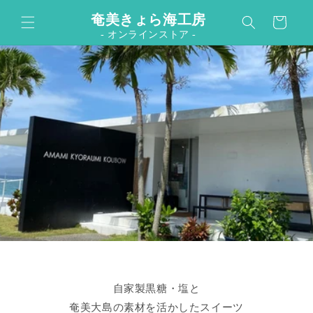
カ
コンテンツに進む
奄美きょら海工房
ー
- オンラインストア -
ト
自家製黒糖・塩と
奄美大島の素材を活かしたスイーツ