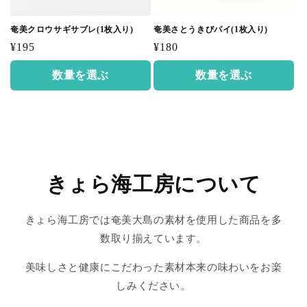
奄美クロウサギサブレ(1枚入り)
奄美さとうきびパイ(1枚入り)
通
通
¥195
¥180
常
常
数量を選ぶ
数量を選ぶ
価
価
格
格
きょら海工房について
きょら海工房では奄美大島の素材を使用した商品を多
数取り揃えています。
美味しさと健康にこだわった素材本来の味わいをお楽
しみください。