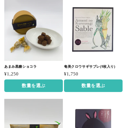
あまみ黒糖ショコラ
奄美クロウサギサブレ(9枚入り)
通
通
¥1,250
¥1,750
常
常
数量を選ぶ
数量を選ぶ
価
価
格
格