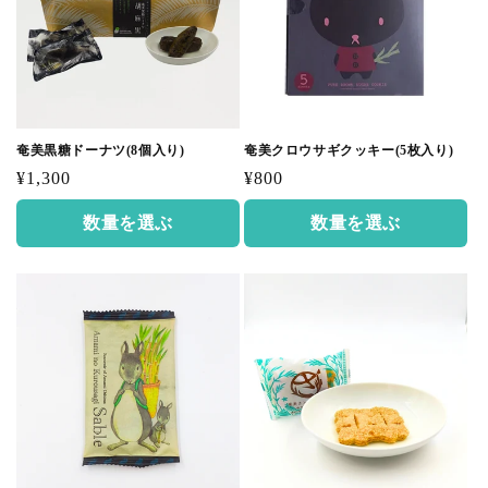
奄美黒糖ドーナツ(8個入り)
奄美クロウサギクッキー(5枚入り)
通
通
¥1,300
¥800
常
常
数量を選ぶ
数量を選ぶ
価
価
格
格