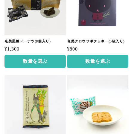
奄美黒糖ドーナツ(8個入り)
奄美クロウサギクッキー(5枚入り)
通
通
¥1,300
¥800
常
常
数量を選ぶ
数量を選ぶ
価
価
格
格