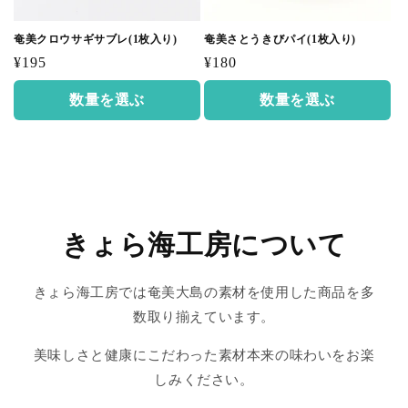
奄美クロウサギサブレ(1枚入り)
奄美さとうきびパイ(1枚入り)
通
通
¥195
¥180
常
常
数量を選ぶ
数量を選ぶ
価
価
格
格
きょら海工房について
きょら海工房では奄美大島の素材を使用した商品を多
数取り揃えています。
美味しさと健康にこだわった素材本来の味わいをお楽
しみください。