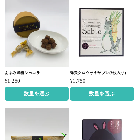
あまみ黒糖ショコラ
奄美クロウサギサブレ(9枚入り)
通
通
¥1,250
¥1,750
常
常
数量を選ぶ
数量を選ぶ
価
価
格
格