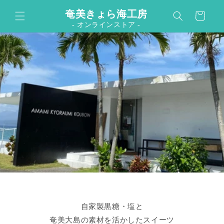
カ
コンテンツに進む
奄美きょら海工房
ー
- オンラインストア -
ト
自家製黒糖・塩と
奄美大島の素材を活かしたスイーツ