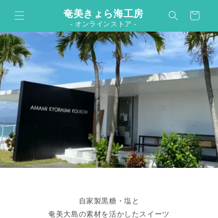
カ
コンテンツに進む
奄美きょら海工房
ー
- オンラインストア -
ト
自家製黒糖・塩と
奄美大島の素材を活かしたスイーツ