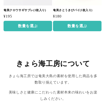
奄美クロウサギサブレ(1枚入り)
奄美さとうきびパイ(1枚入り)
通
通
¥195
¥180
常
常
数量を選ぶ
数量を選ぶ
価
価
格
格
きょら海工房について
きょら海工房では奄美大島の素材を使用した商品を多
数取り揃えています。
美味しさと健康にこだわった素材本来の味わいをお楽
しみください。